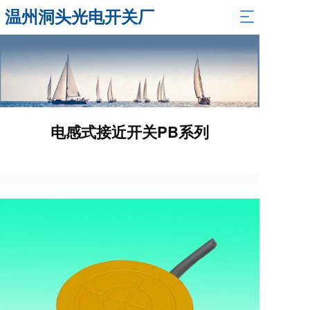
温州洞头光电开关厂
T
o
g
g
l
e
n
a
电感式接近开关PB系列
v
i
g
a
t
i
o
n