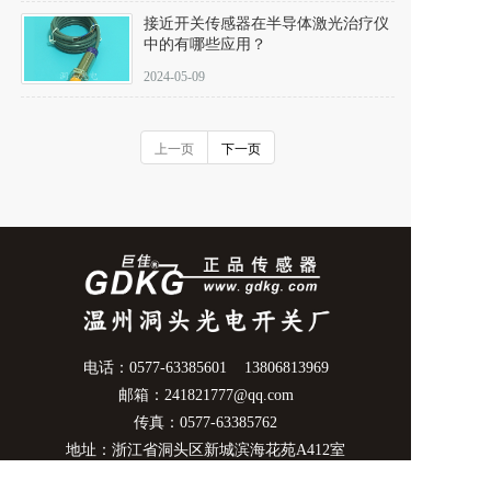
接近开关传感器在半导体激光治疗仪
中的有哪些应用？
2024-05-09
上一页
下一页
电话：
0577-63385601
13806813969
邮箱：241821777@qq.com
传真：
0577-63385762
地址：浙江省洞头区新城滨海花苑A412室